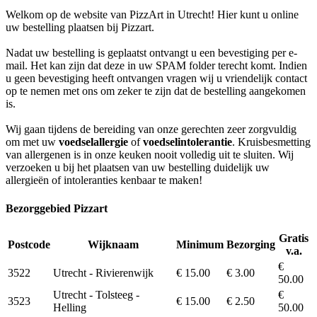
Welkom op de website van PizzArt in Utrecht! Hier kunt u online
uw bestelling plaatsen bij Pizzart.
Nadat uw bestelling is geplaatst ontvangt u een bevestiging per e-
mail. Het kan zijn dat deze in uw SPAM folder terecht komt. Indien
u geen bevestiging heeft ontvangen vragen wij u vriendelijk contact
op te nemen met ons om zeker te zijn dat de bestelling aangekomen
is.
Wij gaan tijdens de bereiding van onze gerechten zeer zorgvuldig
om met uw
voedselallergie
of
voedselintolerantie
. Kruisbesmetting
van allergenen is in onze keuken nooit volledig uit te sluiten. Wij
verzoeken u bij het plaatsen van uw bestelling duidelijk uw
allergieën of intoleranties kenbaar te maken!
Bezorggebied Pizzart
Gratis
Postcode
Wijknaam
Minimum
Bezorging
v.a.
€
3522
Utrecht - Rivierenwijk
€ 15.00
€ 3.00
50.00
Utrecht - Tolsteeg -
€
3523
€ 15.00
€ 2.50
Helling
50.00