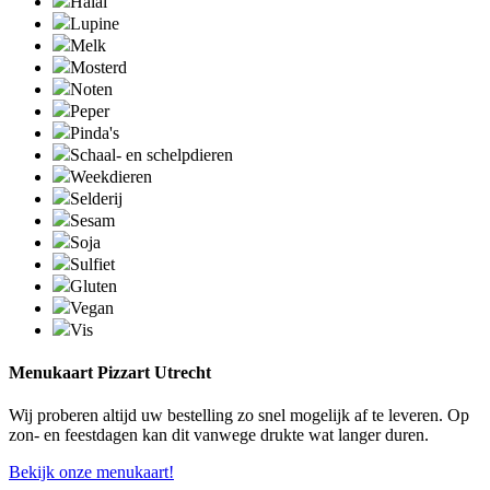
Halal
Lupine
Melk
Mosterd
Noten
Peper
Pinda's
Schaal- en schelpdieren
Weekdieren
Selderij
Sesam
Soja
Sulfiet
Gluten
Vegan
Vis
Menukaart Pizzart Utrecht
Wij proberen altijd uw bestelling zo snel mogelijk af te leveren. Op
zon- en feestdagen kan dit vanwege drukte wat langer duren.
Bekijk onze menukaart!