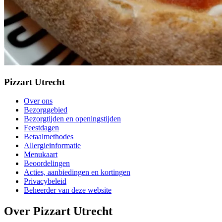
Pizzart Utrecht
Over ons
Bezorggebied
Bezorgtijden en openingstijden
Feestdagen
Betaalmethodes
Allergieinformatie
Menukaart
Beoordelingen
Acties, aanbiedingen en kortingen
Privacybeleid
Beheerder van deze website
Over Pizzart Utrecht