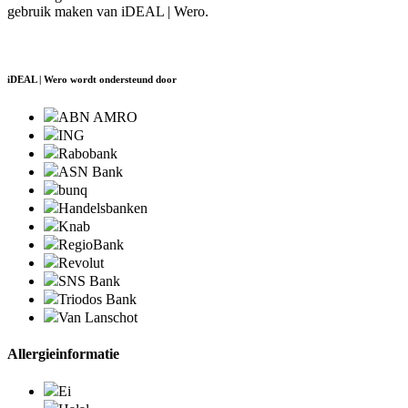
gebruik maken van iDEAL | Wero.
iDEAL | Wero wordt ondersteund door
ABN AMRO
ING
Rabobank
ASN Bank
bunq
Handelsbanken
Knab
RegioBank
Revolut
SNS Bank
Triodos Bank
Van Lanschot
Allergieinformatie
Ei