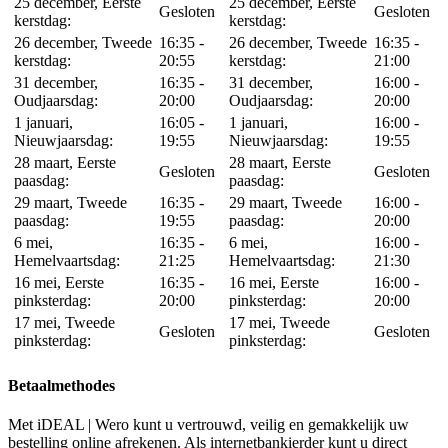
25 december, Eerste
25 december, Eerste
Gesloten
Gesloten
kerstdag:
kerstdag:
26 december, Tweede
16:35 -
26 december, Tweede
16:35 -
kerstdag:
20:55
kerstdag:
21:00
31 december,
16:35 -
31 december,
16:00 -
Oudjaarsdag:
20:00
Oudjaarsdag:
20:00
1 januari,
16:05 -
1 januari,
16:00 -
Nieuwjaarsdag:
19:55
Nieuwjaarsdag:
19:55
28 maart, Eerste
28 maart, Eerste
Gesloten
Gesloten
paasdag:
paasdag:
29 maart, Tweede
16:35 -
29 maart, Tweede
16:00 -
paasdag:
19:55
paasdag:
20:00
6 mei,
16:35 -
6 mei,
16:00 -
Hemelvaartsdag:
21:25
Hemelvaartsdag:
21:30
16 mei, Eerste
16:35 -
16 mei, Eerste
16:00 -
pinksterdag:
20:00
pinksterdag:
20:00
17 mei, Tweede
17 mei, Tweede
Gesloten
Gesloten
pinksterdag:
pinksterdag:
Betaalmethodes
Met iDEAL | Wero kunt u vertrouwd, veilig en gemakkelijk uw
bestelling online afrekenen. Als internetbankierder kunt u direct