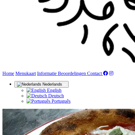
(huidige)
Home
Menukaart
Informatie
Beoordelingen
Contact
Nederlands
English
Deutsch
Português